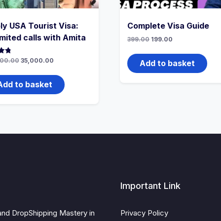
ly USA Tourist Visa:
Complete Visa Guide
imited calls with Amita
Original
Current
399.00
199.00
price
price
was:
is:
Original
Current
00.00
35,000.00
₹399.00.
₹199.00.
Add to basket
price
price
5
was:
is:
₹60,000.00.
₹35,000.00.
Add to basket
Important Link
and DropShipping Mastery in
Privacy Policy