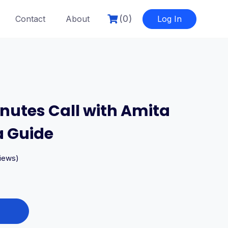
(0)
Contact
About
Log In
nutes Call with Amita
a Guide
iews)