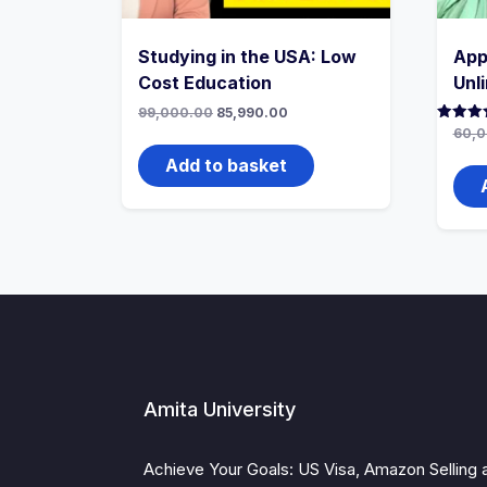
Studying in the USA: Low
App
Cost Education
Unl
Original
Current
99,000.00
85,990.00
price
price
Rated
60,0
was:
is:
4.83
out of 
₹99,000.00.
₹85,990.00.
Add to basket
Amita University
Achieve Your Goals: US Visa, Amazon Selling 